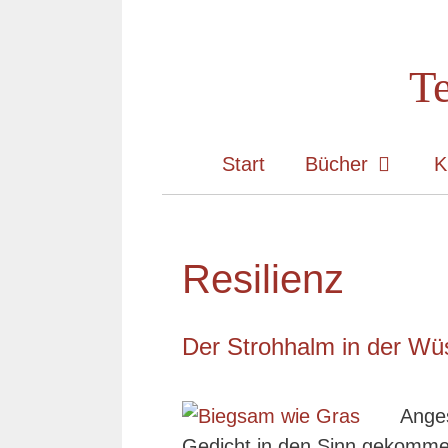
Zum
Inhalt
Te
springen
Start
Bücher
K
Resilienz
Der Strohhalm in der Wü
Anges
Gedicht in den Sinn gekommen