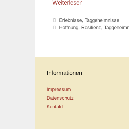
Weiterlesen
Kategorien
Erlebnisse
,
Taggeheimnisse
Schlagwörter
Hoffnung
,
Resilienz
,
Taggeheimn
Informationen
Impressum
Datenschutz
Kontakt