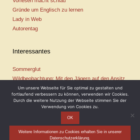
Vorlesen macht schlau
Gründe um Englisch zu lernen
Lady in Web
Autorentag
Interessantes
Sommerglut
Wildbeobachtung: Mit den Jägern auf den Ansitz
Mir ist so heiß
Um unsere Webseite für Sie optimal zu gestalten und
fortlaufend verbessern zu können, verwenden wir Cookies.
Mission: Rettungsschwimmer
Durch die weitere Nutzung der Webseite stimmen Sie der
Vogelwelt-Entdeckertour
Verwendung von Cookies zu.
OK
Weitere Informationen zu Cookies erhalten Sie in unserer
Telse Maria Kähler, 2026
Datenschutzerklärung.