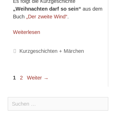
Es folgt die Kurzgeschichte
„Weihnachten darf so sein“
aus dem
Buch
„Der zweite Wind“
.
Weiterlesen
Kategorien
Kurzgeschichten + Märchen
Seite
Seite
1
2
Weiter
→
Suche
nach: