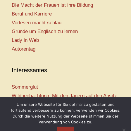
Die Macht der Frauen ist ihre Bildung
Beruf und Karriere
Vorlesen macht schlau
Gründe um Englisch zu lernen
Lady in Web
Autorentag
Interessantes
Sommerglut
Wildbeobachtung: Mit den Jägern auf den Ansitz
Mir ist so heiß
Um unsere Webseite für Sie optimal zu gestalten und
fortlaufend verbessern zu können, verwenden wir Cookies.
Mission: Rettungsschwimmer
Durch die weitere Nutzung der Webseite stimmen Sie der
Vogelwelt-Entdeckertour
Verwendung von Cookies zu.