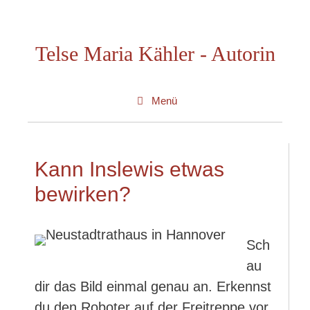
Zum
Inhalt
Telse Maria Kähler - Autorin
springen
Menü
Kann Inslewis etwas
bewirken?
Sch
au
dir das Bild einmal genau an. Erkennst
du den Roboter auf der Freitreppe vor