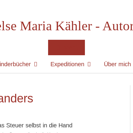
lse Maria Kähler - Auto
Menü
inderbücher
Expeditionen
Über mich
anders