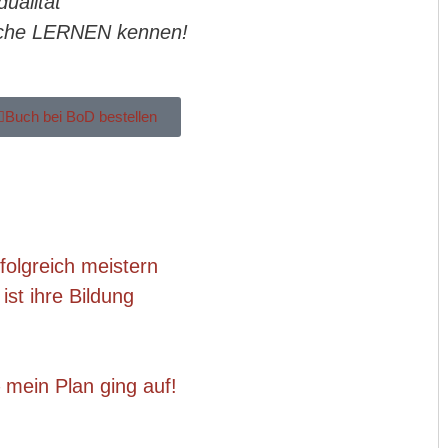
dualität
ische LERNEN kennen!
Buch bei BoD bestellen
olgreich meistern
ist ihre Bildung
 mein Plan ging auf!