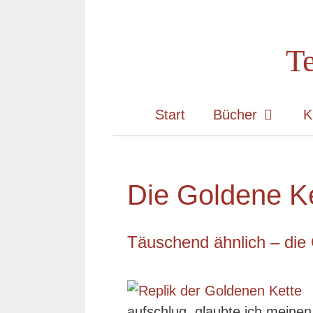
Zum
Inhalt
Te
springen
Start
Bücher
K
Die Goldene K
Täuschend ähnlich – die 
aufschlug, glaubte ich meine