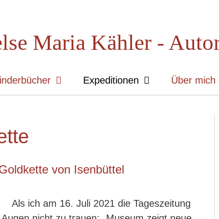
lse Maria Kähler - Auto
inderbücher
Expeditionen
Über mich
ette
Goldkette von Isenbüttel
Als ich am 16. Juli 2021 die Tageszeitung
n Augen nicht zu trauen: „Museum zeigt neue