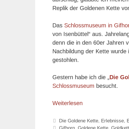
Replik der Goldenen Kette von
Das
Schlossmuseum in Gifho
von Isenbüttel“ aus. Jahrelan
denn die in den 60er Jahren 
Nachbildung der Kette wurde
gestohlen.
Gestern habe ich die „
Die Gol
Schlossmuseum
besucht.
Weiterlesen
Kategorien
Die Goldene Kette
,
Erlebnisse
,
Schlagwörter
Gifhorn
,
Goldene Kette
,
Goldkett