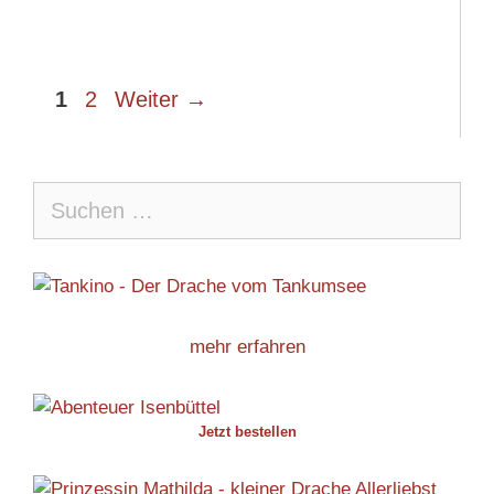
Seite
Seite
1
2
Weiter
→
Suche
nach:
mehr erfahren
Jetzt bestellen