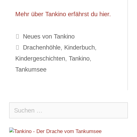
Mehr über Tankino erfährst du hier.
Kategorien
Neues von Tankino
Schlagwörter
Drachenhöhle
,
Kinderbuch
,
Kindergeschichten
,
Tankino
,
Tankumsee
Suche
nach: