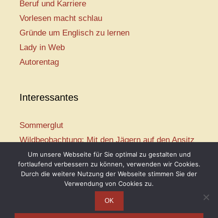
Beruf und Karriere
Vorlesen macht schlau
Gründe um Englisch zu lernen
Lady in Web
Autorentag
Interessantes
Sommerglut
Wildbeobachtung: Mit den Jägern auf den Ansitz
Mir ist so heiß
Um unsere Webseite für Sie optimal zu gestalten und
fortlaufend verbessern zu können, verwenden wir Cookies.
Mission: Rettungsschwimmer
Durch die weitere Nutzung der Webseite stimmen Sie der
Vogelwelt-Entdeckertour
Verwendung von Cookies zu.
OK