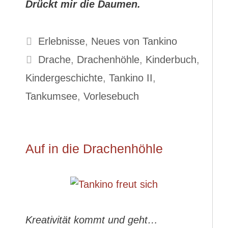
Drückt mir die Daumen.
Kategorien
Erlebnisse
,
Neues von Tankino
Schlagwörter
Drache
,
Drachenhöhle
,
Kinderbuch
,
Kindergeschichte
,
Tankino II
,
Tankumsee
,
Vorlesebuch
Auf in die Drachenhöhle
Kreativität kommt und geht…