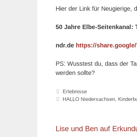
Hier der Link für Neugierige,
50 Jahre Elbe-Seitenkanal:
ndr.de
https://share.goog
PS: Wusstest du, dass der T
werden sollte?
Kategorien
Erlebnisse
Schlagwörter
HALLO Niedersachsen
,
Kinderb
Lise und Ben auf Erkund