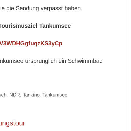
 die die Sendung verpasst haben.
 Tourismusziel Tankumsee
le/V3WDHGgfuqzKS3yCp
ankumsee ursprünglich ein Schwimmbad
uch
,
NDR
,
Tankino
,
Tankumsee
ungstour