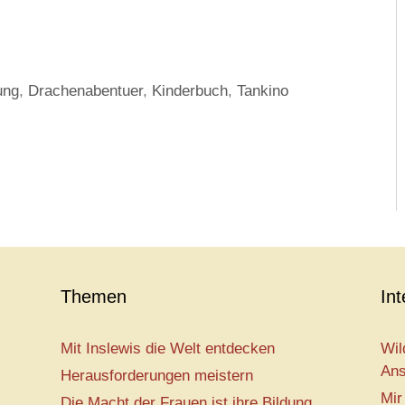
ung
,
Drachenabentuer
,
Kinderbuch
,
Tankino
Themen
In
Mit Inslewis die Welt entdecken
Wil
Ans
Herausforderungen meistern
Mir
Die Macht der Frauen ist ihre Bildung