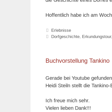
die Geschichte eines Dorfes 
Hoffentlich habe ich am Woch
Kategorien
Erlebnisse
Schlagwörter
Dorfgeschichte
,
Erkundungstour
Buchvorstellung Tankino
Gerade bei Youtube gefunden
Heidi Steiln stellt die Tankino
Ich freue mich sehr.
Vielen lieben Dank!!!