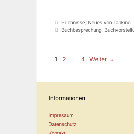
Kategorien
Erlebnisse
,
Neues von Tankino
Schlagwörter
Buchbesprechung
,
Buchvorstell
Seite
Seite
Seite
1
2
…
4
Weiter
→
Informationen
Impressum
Datenschutz
Kontakt