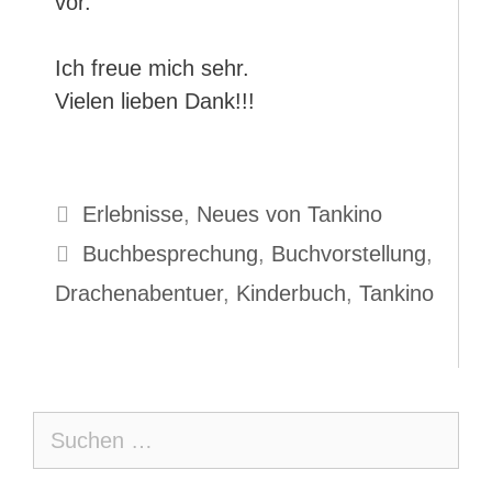
vor.
Ich freue mich sehr.
Vielen lieben Dank!!!
Kategorien
Erlebnisse
,
Neues von Tankino
Schlagwörter
Buchbesprechung
,
Buchvorstellung
,
Drachenabentuer
,
Kinderbuch
,
Tankino
Suche
nach: