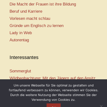
Die Macht der Frauen ist ihre Bildung
Beruf und Karriere
Vorlesen macht schlau
Gründe um Englisch zu lernen
Lady in Web
Autorentag
Interessantes
Sommerglut
Wildbeobachtung: Mit den Jägern auf den Ansitz
Mir ist so heiß
Um unsere Webseite für Sie optimal zu gestalten und
fortlaufend verbessern zu können, verwenden wir Cookies.
Mission: Rettungsschwimmer
Durch die weitere Nutzung der Webseite stimmen Sie der
Vogelwelt-Entdeckertour
Verwendung von Cookies zu.