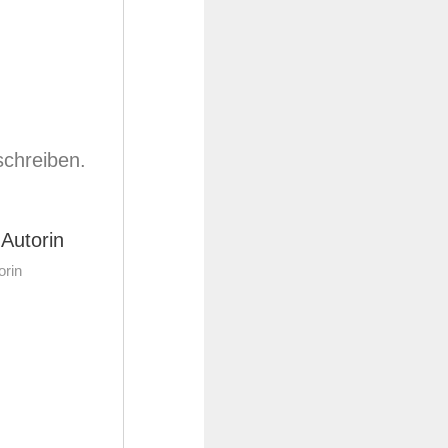
schreiben.
orin