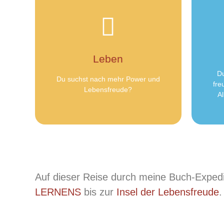
Hier klicken
Kurzgeschichten und Texten.
Form von Gedichten,
Leben
Erkenntnisse und Weisheiten in
Hier erwarten Dich meine
D
Du suchst nach mehr Power und
fre
Taggeheimnisse
Lebensfreude?
A
Auf dieser Reise durch meine Buch-Exped
LERNENS
bis zur
Insel der Lebensfreude
.