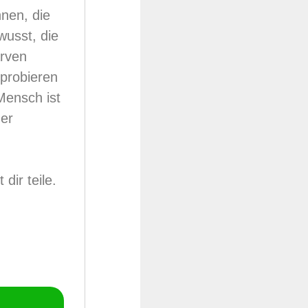
nen, die
wusst, die
arven
sprobieren
Mensch ist
der
dir teile.