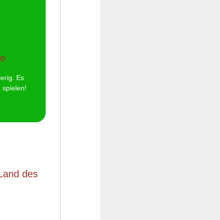
 mir gut
de
 sammel
, Spaß
erig. Es
 spielen!
Land des