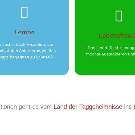
Hier klicken
Hier klicken
Erfahrungsberichte.
tun.
Lernen
Wissen fanden Einzug in meine
ich, Texte und Projekte, die
Lebensfreu
Recherchen und gesammeltem
haben, kreativ sein - Hier
Die Essenz aus Erfahrungen,
Erfahrungsräume schaffen
u suchst nach Rezepten, um
Das innere Kind ist neugi
udvoll den Anforderungen des
Erfahrungen
Lachen
möchte ausprobieren und
lltags begegnen zu können?
itionen geht es vom
Land der Taggeheimnisse
ins