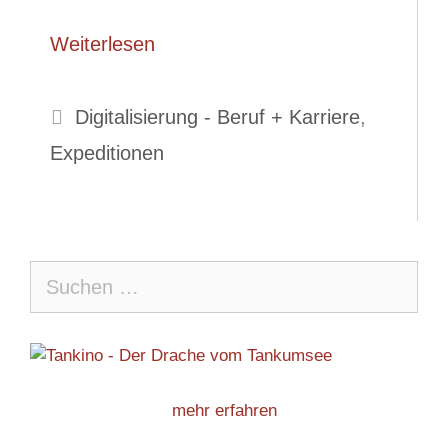
Weiterlesen
Kategorien
Digitalisierung - Beruf + Karriere
,
Expeditionen
Suche
nach:
mehr erfahren