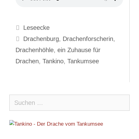
Kategorien
Leseecke
Schlagwörter
Drachenburg
,
Drachenforscherin
,
Drachenhöhle
,
ein Zuhause für
Drachen
,
Tankino
,
Tankumsee
Suche
nach: