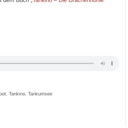
us dem Buch
„Tankino – Die Drachenhöhle“
oot
,
Tankino
,
Tankumsee