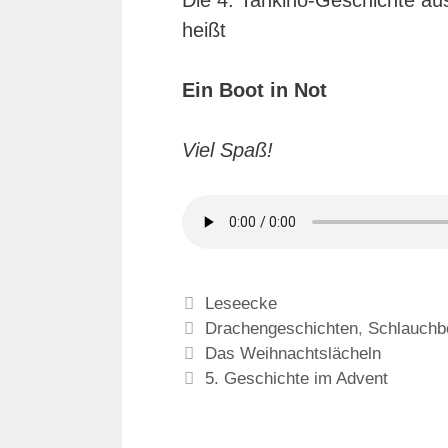
Die 4. Tankino-Geschichte a
heißt
Ein Boot in Not
Viel Spaß!
Kategorien
Leseecke
Schlagwörter
Drachengeschichten
,
Schlauchb
Das Weihnachtslächeln
5. Geschichte im Advent