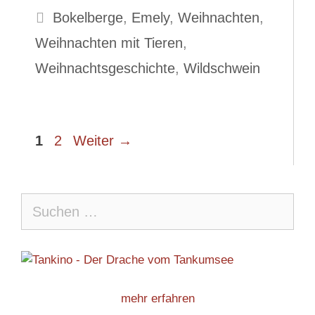
Schlagwörter
Bokelberge
,
Emely
,
Weihnachten
,
Weihnachten mit Tieren
,
Weihnachtsgeschichte
,
Wildschwein
Seite
Seite
1
2
Weiter
→
Suche
nach:
mehr erfahren