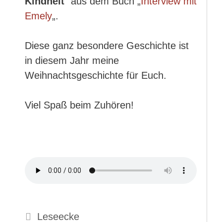
Kindheit
“ aus dem Buch „
Interview mit
Emely
„.
Diese ganz besondere Geschichte ist
in diesem Jahr meine
Weihnachtsgeschichte für Euch.
Viel Spaß beim Zuhören!
Kategorien
Leseecke