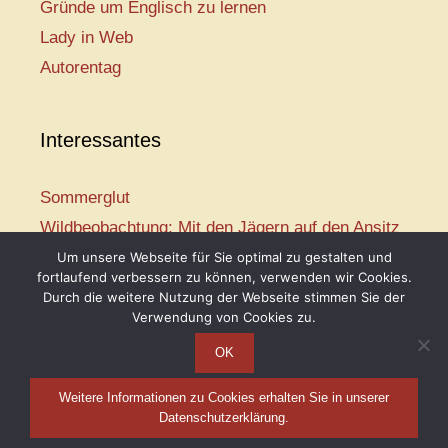
Gründe um Englisch zu lernen
Lady in Web
Autorentag
Interessantes
Sommerglut
Wildbeobachtung: Mit den Jägern auf den Ansitz
Mir ist so heiß
Um unsere Webseite für Sie optimal zu gestalten und
fortlaufend verbessern zu können, verwenden wir Cookies.
Mission: Rettungsschwimmer
Durch die weitere Nutzung der Webseite stimmen Sie der
Vogelwelt-Entdeckertour
Verwendung von Cookies zu.
OK
Weitere Informationen zu Cookies erhalten Sie in unserer
Telse Maria Kähler, 2026
Datenschutzerklärung.