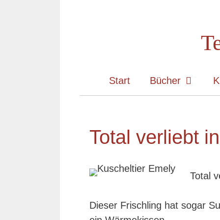
Zum
Inhalt
Te
springen
Start
Bücher
K
Total verliebt i
Total v
Dieser Frischling hat sogar S