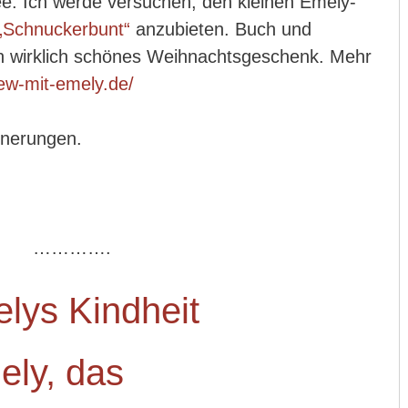
e. Ich werde versuchen, den kleinen Emely-
„Schnuckerbunt“
anzubieten. Buch und
in wirklich schönes Weihnachtsgeschenk. Mehr
view-mit-emely.de/
nnerungen.
………….
lys Kindheit