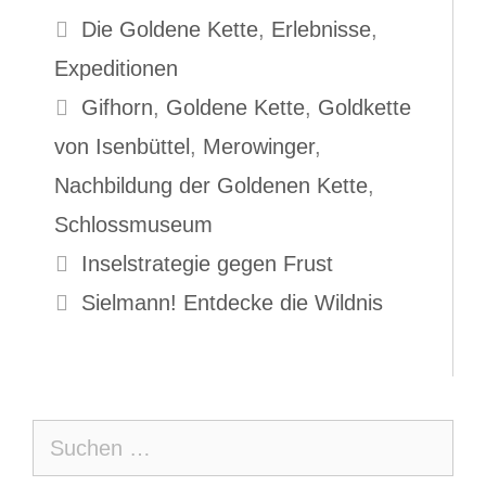
Kategorien
Die Goldene Kette
,
Erlebnisse
,
Expeditionen
Schlagwörter
Gifhorn
,
Goldene Kette
,
Goldkette
von Isenbüttel
,
Merowinger
,
Nachbildung der Goldenen Kette
,
Schlossmuseum
Inselstrategie gegen Frust
Sielmann! Entdecke die Wildnis
Suche
nach: