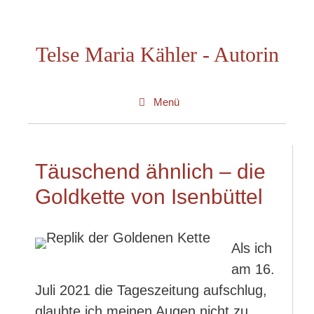
Zum
Inhalt
Telse Maria Kähler - Autorin
springen
Menü
Täuschend ähnlich – die
Goldkette von Isenbüttel
Als ich
am 16.
Juli 2021 die Tageszeitung aufschlug,
glaubte ich meinen Augen nicht zu