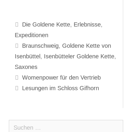
Kategorien
Die Goldene Kette
,
Erlebnisse
,
Expeditionen
Schlagwörter
Braunschweig
,
Goldene Kette von
Isenbüttel
,
Isenbütteler Goldene Kette
,
Saxones
Womenpower für den Vertrieb
Lesungen im Schloss Gifhorn
Suche
nach: