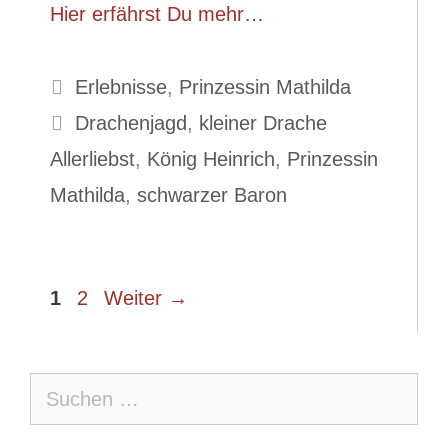
Hier erfährst Du mehr…
Kategorien
Erlebnisse
,
Prinzessin Mathilda
Schlagwörter
Drachenjagd
,
kleiner Drache
Allerliebst
,
König Heinrich
,
Prinzessin
Mathilda
,
schwarzer Baron
Seite
Seite
1
2
Weiter
→
Suche
nach: