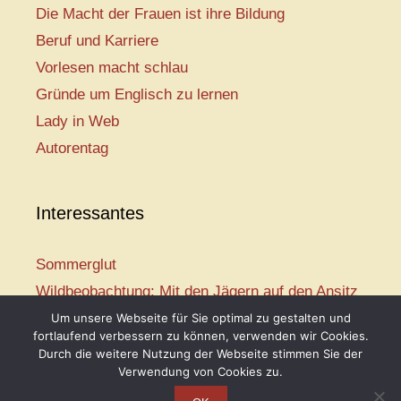
Die Macht der Frauen ist ihre Bildung
Beruf und Karriere
Vorlesen macht schlau
Gründe um Englisch zu lernen
Lady in Web
Autorentag
Interessantes
Sommerglut
Wildbeobachtung: Mit den Jägern auf den Ansitz
Mir ist so heiß
Um unsere Webseite für Sie optimal zu gestalten und
fortlaufend verbessern zu können, verwenden wir Cookies.
Mission: Rettungsschwimmer
Durch die weitere Nutzung der Webseite stimmen Sie der
Vogelwelt-Entdeckertour
Verwendung von Cookies zu.