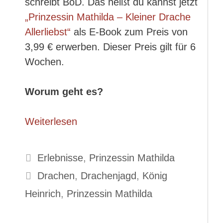
schreibt BoD. Das heißt du kannst jetzt
„Prinzessin Mathilda – Kleiner Drache
Allerliebst“
als E-Book zum Preis von
3,99 € erwerben. Dieser Preis gilt für 6
Wochen.
Worum geht es?
Weiterlesen
Kategorien
Erlebnisse
,
Prinzessin Mathilda
Schlagwörter
Drachen
,
Drachenjagd
,
König
Heinrich
,
Prinzessin Mathilda