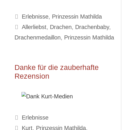
Kategorien
Erlebnisse
,
Prinzessin Mathilda
Schlagwörter
Allerliebst
,
Drachen
,
Drachenbaby
,
Drachenmedaillon
,
Prinzessin Mathilda
Danke für die zauberhafte
Rezension
Kategorien
Erlebnisse
Schlagwörter
Kurt
,
Prinzessin Mathilda
,