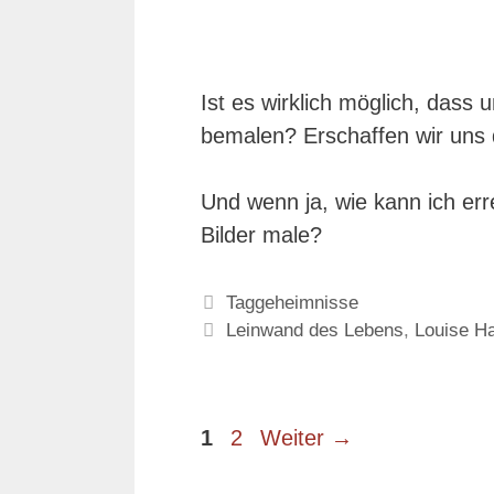
Ist es wirklich möglich, das
bemalen? Erschaffen wir uns 
Und wenn ja, wie kann ich er
Bilder male?
Kategorien
Taggeheimnisse
Schlagwörter
Leinwand des Lebens
,
Louise H
Seite
Seite
1
2
Weiter
→