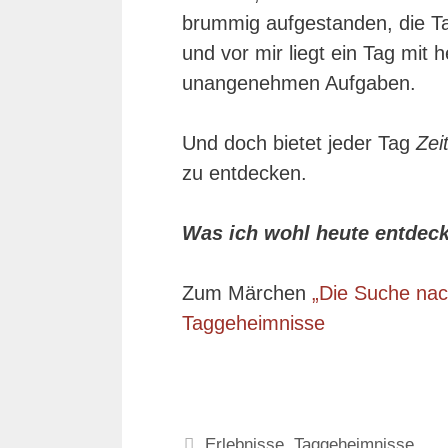
brummig aufgestanden, die Tag
und vor mir liegt ein Tag mit
unangenehmen Aufgaben.
Und doch bietet jeder Tag
Zei
zu entdecken.
Was ich wohl heute entdec
Zum Märchen
„Die Suche na
Taggeheimnisse
Kategorien
Erlebnisse
,
Taggeheimnisse