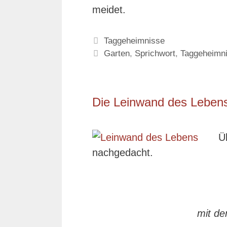
meidet.
Kategorien
Taggeheimnisse
Schlagwörter
Garten
,
Sprichwort
,
Taggeheimn
Die Leinwand des Leben
Ü
nachgedacht.
mit de