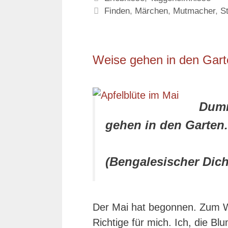
Schlagwörter
Finden
,
Märchen
,
Mutmacher
,
S
Weise gehen in den Gart
Dumm
gehen in den Garten.
(Bengalesischer Dich
Der Mai hat begonnen. Zum W
Richtige für mich. Ich, die Bl