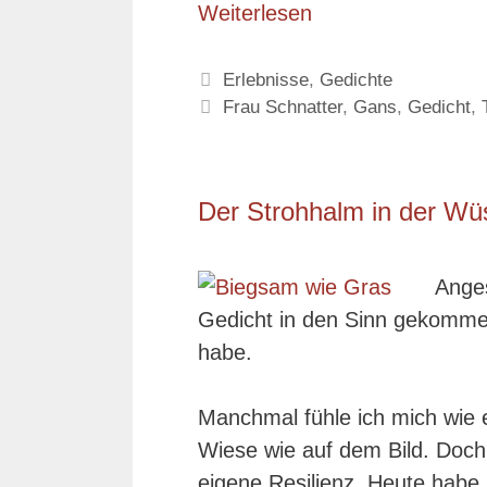
Weiterlesen
Kategorien
Erlebnisse
,
Gedichte
Schlagwörter
Frau Schnatter
,
Gans
,
Gedicht
,
Der Strohhalm in der Wü
Anges
Gedicht in den Sinn gekommen
habe.
Manchmal fühle ich mich wie 
Wiese wie auf dem Bild. Doch 
eigene Resilienz. Heute habe