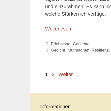
und einzurahmen. Es kann ni
welche Stärken ich verfüge.
Weiterlesen
Kategorien
Erlebnisse
,
Gedichte
Schlagwörter
Gedicht
,
Mutmachen
,
Resilienz
Seite
Seite
1
2
Weiter
→
Informationen