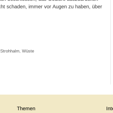
cht schaden, immer vor Augen zu haben, über
,
Strohhalm
,
Wüste
Themen
In