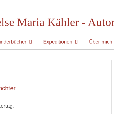
lse Maria Kähler - Auto
inderbücher
Expeditionen
Über mich
ochter
tertag.