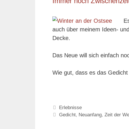
Immer noch Zwischenzei
Es
auch über meinem Ideen- und 
Decke.
Das Neue will sich einfach noc
Wie gut, dass es das Gedich
Kategorien
Erlebnisse
Schlagwörter
Gedicht
,
Neuanfang
,
Zeit der W