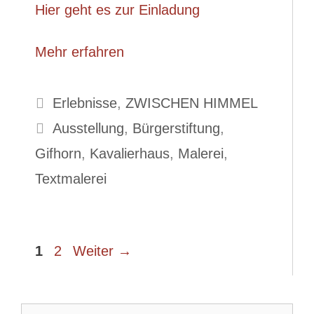
Hier geht es zur Einladung
Mehr erfahren
Kategorien
Erlebnisse
,
ZWISCHEN HIMMEL
Schlagwörter
Ausstellung
,
Bürgerstiftung
,
Gifhorn
,
Kavalierhaus
,
Malerei
,
Textmalerei
Seite
Seite
1
2
Weiter
→
Suche