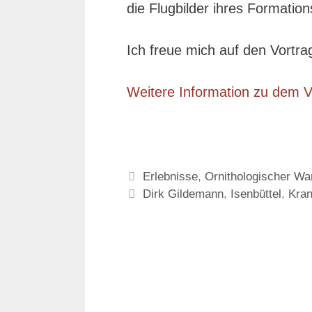
die Flugbilder ihres Formation
Ich freue mich auf den Vortra
Weitere Information zu dem Vo
Kategorien
Erlebnisse
,
Ornithologischer W
Schlagwörter
Dirk Gildemann
,
Isenbüttel
,
Kran