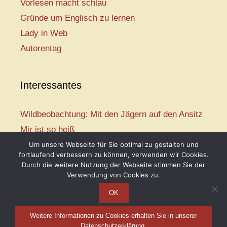
Vorlesen macht schlau
Gründe um Englisch zu lernen
Lady in Web
Autorentag
Interessantes
Wildbeobachtung: Mit den Jägern auf den Ansitz
Mir ist so heiß
Mission: Rettungsschwimmer
Um unsere Webseite für Sie optimal zu gestalten und
fortlaufend verbessern zu können, verwenden wir Cookies.
Vogelwelt-Entdeckertour
Durch die weitere Nutzung der Webseite stimmen Sie der
Abenteuer Schulanfang
Verwendung von Cookies zu.
OK
Weitere Informationen zu Cookies erhalten Sie in unserer
Telse Maria Kähler, 2026
Datenschutzerklärung.