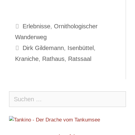
Kategorien
Erlebnisse
,
Ornithologischer
Wanderweg
Schlagwörter
Dirk Gildemann
,
Isenbüttel
,
Kraniche
,
Rathaus
,
Ratssaal
Suche
nach: