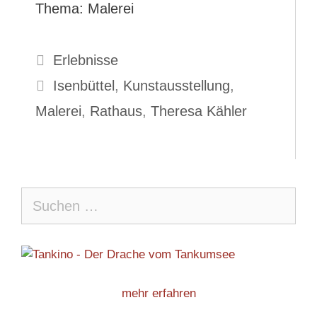
Thema: Malerei
Kategorien
Erlebnisse
Schlagwörter
Isenbüttel
,
Kunstausstellung
,
Malerei
,
Rathaus
,
Theresa Kähler
Suche
nach:
mehr erfahren