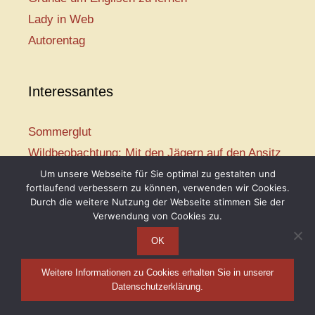
Lady in Web
Autorentag
Interessantes
Sommerglut
Wildbeobachtung: Mit den Jägern auf den Ansitz
Mir ist so heiß
Um unsere Webseite für Sie optimal zu gestalten und
fortlaufend verbessern zu können, verwenden wir Cookies.
Mission: Rettungsschwimmer
Durch die weitere Nutzung der Webseite stimmen Sie der
Vogelwelt-Entdeckertour
Verwendung von Cookies zu.
OK
Weitere Informationen zu Cookies erhalten Sie in unserer
Telse Maria Kähler, 2026
Datenschutzerklärung.