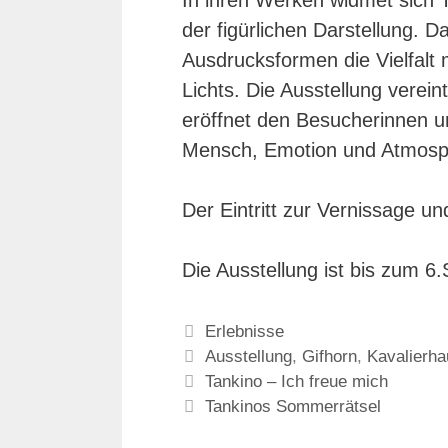
In ihren Werken widmet sich 
der figürlichen Darstellung. 
Ausdrucksformen die Vielfalt 
Lichts. Die Ausstellung verein
eröffnet den Besucherinnen un
Mensch, Emotion und Atmosp
Der Eintritt zur Vernissage und
Die Ausstellung ist bis zum 
Kategorien
Erlebnisse
Schlagwörter
Ausstellung
,
Gifhorn
,
Kavalierh
Tankino – Ich freue mich
Tankinos Sommerrätsel