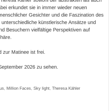
Theresa Kähler sowohl der abstrakten als auch
Dabei erkundet sie in immer wieder neuen
menschlicher Gesichter und die Faszination des
t unterschiedliche künstlerische Ansätze und
d Besuchern vielfältige Perspektiven auf
häre.
 zur Matinee ist frei.
6.September 2026 zu sehen.
aus
,
Million Faces
,
Sky light
,
Theresa Kähler