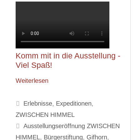
Komm mit in die Ausstellung -
Viel Spaß!
Weiterlesen
Kategorien
Erlebnisse
,
Expeditionen
,
ZWISCHEN HIMMEL
Schlagwörter
Ausstellungseröffnung ZWISCHEN
HIMMEL
,
Bürgerstiftung
,
Gifhorn
,