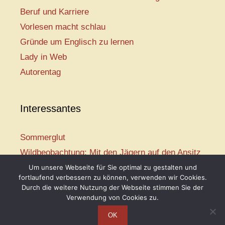
Beruf und Karriere
Vorlesen macht schlau
Gründe um Englisch zu lernen
Lady in Web
Autorentag
Interessantes
Sommerglut
Wildbeobachtung: Mit den Jägern auf den Ansitz
Mir ist so heiß
Um unsere Webseite für Sie optimal zu gestalten und
fortlaufend verbessern zu können, verwenden wir Cookies.
Mission: Rettungsschwimmer
Durch die weitere Nutzung der Webseite stimmen Sie der
Vogelwelt-Entdeckertour
Verwendung von Cookies zu.
OK