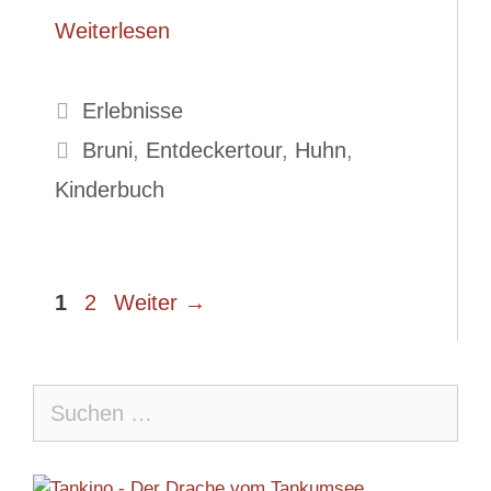
Weiterlesen
Kategorien
Erlebnisse
Schlagwörter
Bruni
,
Entdeckertour
,
Huhn
,
Kinderbuch
Seite
Seite
1
2
Weiter
→
Suche
nach: