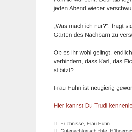
jeden Abend wieder verschwun
„Was mach ich nur?“, fragt si
Garten des Nachbarn zu vers
Ob es ihr wohl gelingt, endli
verhindern, dass Karl, das Ei
stibitzt?
Frau Huhn ist neugierig gewo
Hier kannst Du Trudi kennen
Kategorien
Erlebnisse
,
Frau Huhn
Schlagwörter
Gutenachtgeschichte
,
Hühnerge