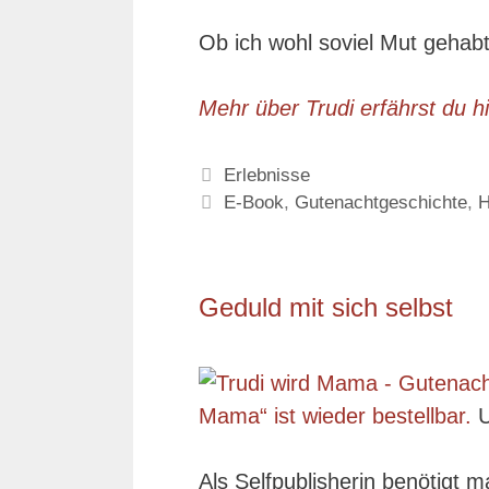
Ob ich wohl soviel Mut gehabt
Mehr über Trudi erfährst du 
Kategorien
Erlebnisse
Schlagwörter
E-Book
,
Gutenachtgeschichte
,
H
Geduld mit sich selbst
Mama“ ist wieder bestellbar.
U
Als Selfpublisherin benötigt ma