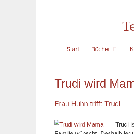
Zum
Inhalt
Te
springen
Start
Bücher
K
Trudi wird Ma
Frau Huhn trifft Trudi
Trudi i
Familie wünscht. Deshalb legt