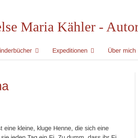
lse Maria Kähler - Auto
inderbücher
Expeditionen
Über mich
ma
st eine kleine, kluge Henne, die sich eine
 sie jeden Tag ein Ei. Zu dumm, dass ihr Ei