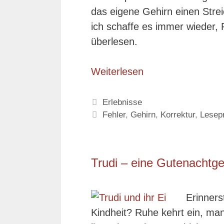
das eigene Gehirn einen Stre
ich schaffe es immer wieder,
überlesen.
Weiterlesen
Kategorien
Erlebnisse
Schlagwörter
Fehler
,
Gehirn
,
Korrektur
,
Lesep
Trudi – eine Gutenachtg
Erinners
Kindheit? Ruhe kehrt ein, man