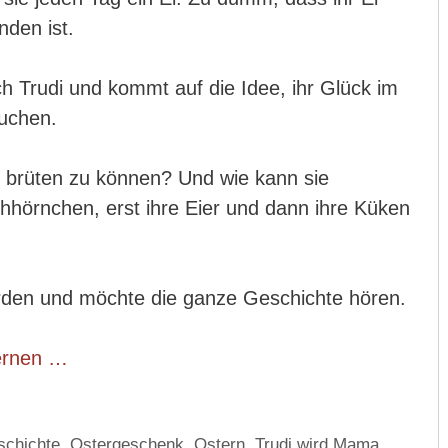
den ist.
ch Trudi und kommt auf die Idee, ihr Glück im
uchen.
ch brüten zu können? Und wie kann sie
chhörnchen, erst ihre Eier und dann ihre Küken
rden und möchte die ganze Geschichte hören.
lernen …
schichte
,
Ostergeschenk
,
Ostern
,
Trudi wird Mama
,