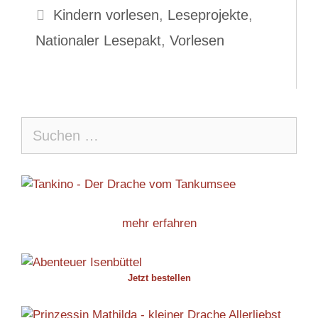
Schlagwörter
Kindern vorlesen
,
Leseprojekte
,
Nationaler Lesepakt
,
Vorlesen
Suche
nach:
mehr erfahren
Jetzt bestellen