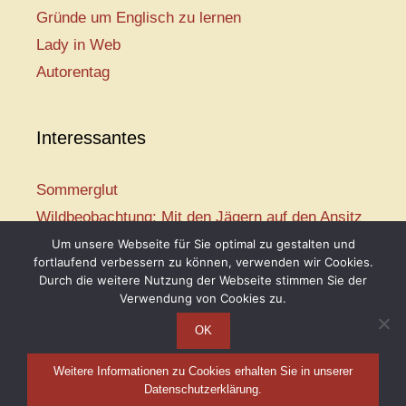
Gründe um Englisch zu lernen
Lady in Web
Autorentag
Interessantes
Sommerglut
Wildbeobachtung: Mit den Jägern auf den Ansitz
Mir ist so heiß
Um unsere Webseite für Sie optimal zu gestalten und
fortlaufend verbessern zu können, verwenden wir Cookies.
Mission: Rettungsschwimmer
Durch die weitere Nutzung der Webseite stimmen Sie der
Vogelwelt-Entdeckertour
Verwendung von Cookies zu.
OK
Weitere Informationen zu Cookies erhalten Sie in unserer
Telse Maria Kähler, 2026
Datenschutzerklärung.