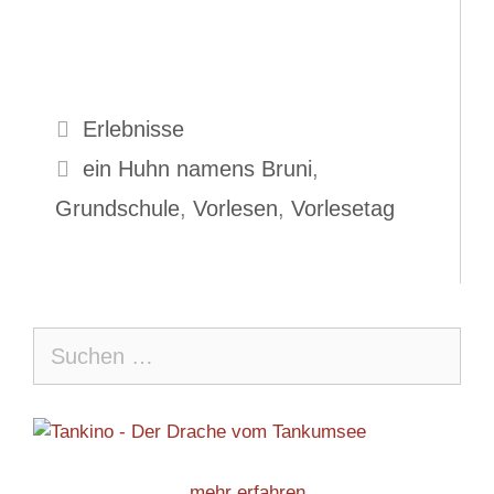
Kategorien
Erlebnisse
Schlagwörter
ein Huhn namens Bruni
,
Grundschule
,
Vorlesen
,
Vorlesetag
Suche
nach:
mehr erfahren