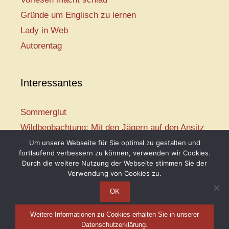
Gründe um Englisch zu lernen
Lady in Web
Autorentag
Interessantes
Sommerglut
Wildbeobachtung: Mit den Jägern auf den Ansitz
Mir ist so heiß
Um unsere Webseite für Sie optimal zu gestalten und
fortlaufend verbessern zu können, verwenden wir Cookies.
Mission: Rettungsschwimmer
Durch die weitere Nutzung der Webseite stimmen Sie der
Vogelwelt-Entdeckertour
Verwendung von Cookies zu.
OK
Weitere Informationen zu Cookies erhalten Sie in unserer
Telse Maria Kähler, 2026
Datenschutzerklärung.