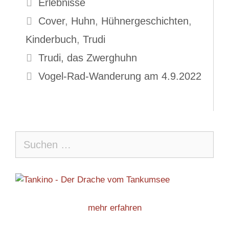
Kategorien
Erlebnisse
Schlagwörter
Cover
,
Huhn
,
Hühnergeschichten
,
Kinderbuch
,
Trudi
Trudi, das Zwerghuhn
Vogel-Rad-Wanderung am 4.9.2022
Suche
nach:
mehr erfahren