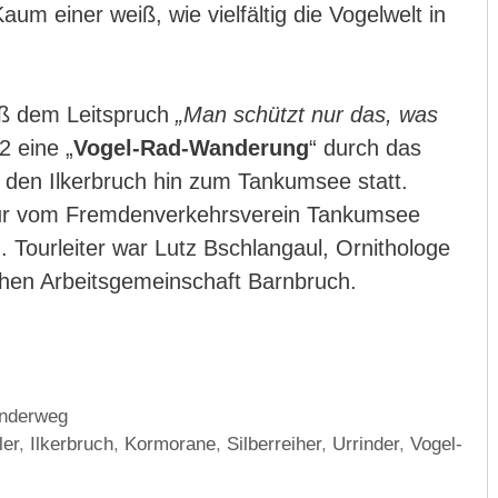
aum einer weiß, wie vielfältig die Vogelwelt in
ß dem Leitspruch
„Man schützt nur das, was
 eine „
Vogel-Rad-Wanderung
“ durch das
 den Ilkerbruch hin zum Tankumsee statt.
our vom Fremdenverkehrsverein Tankumsee
 Tourleiter war Lutz Bschlangaul, Ornithologe
chen Arbeitsgemeinschaft Barnbruch.
anderweg
ler
,
Ilkerbruch
,
Kormorane
,
Silberreiher
,
Urrinder
,
Vogel-