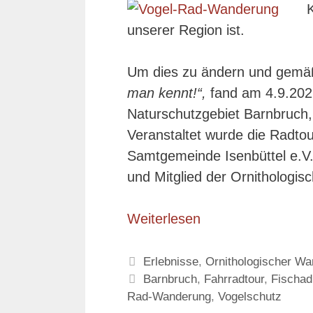
K
unserer Region ist.
Um dies zu ändern und gemä
man kennt!“,
fand am 4.9.2022
Naturschutzgebiet Barnbruch,
Veranstaltet wurde die Radt
Samtgemeinde Isenbüttel e.V..
und Mitglied der Ornithologis
Weiterlesen
Kategorien
Erlebnisse
,
Ornithologischer W
Schlagwörter
Barnbruch
,
Fahrradtour
,
Fischad
Rad-Wanderung
,
Vogelschutz