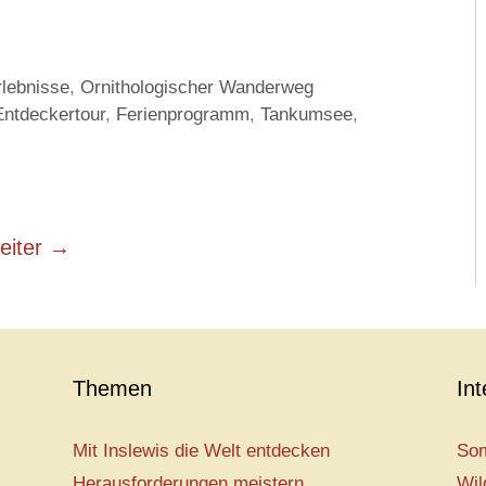
rlebnisse
,
Ornithologischer Wanderweg
Entdeckertour
,
Ferienprogramm
,
Tankumsee
,
eiter
→
Themen
In
Mit Inslewis die Welt entdecken
Som
Herausforderungen meistern
Wil