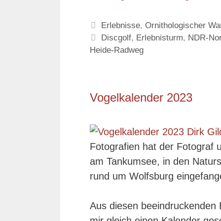
Kategorien
Erlebnisse
,
Ornithologischer W
Schlagwörter
Discgolf
,
Erlebnisturm
,
NDR-Nor
Heide-Radweg
Vogelkalender 2023
Fotografien hat der Fotograf 
am Tankumsee, in den Naturs
rund um Wolfsburg eingefang
Aus diesen beeindruckenden Bi
mir gleich einen Kalender ges