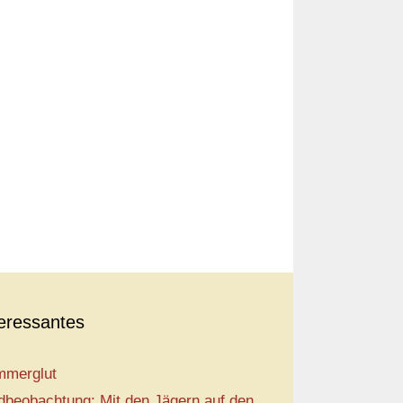
teressantes
merglut
dbeobachtung: Mit den Jägern auf den