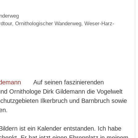
anderweg
dtour
,
Ornithologischer Wanderweg
,
Weser-Harz-
Auf seinen faszinierenden
und Ornithologe Dirk Gildemann die Vogelwelt
chutzgebieten Ilkerbruch und Barnbruch sowie
en.
ldern ist ein Kalender entstanden. Ich habe
chenkt. Er hat jetzt einen Ehrenplatz in meinem