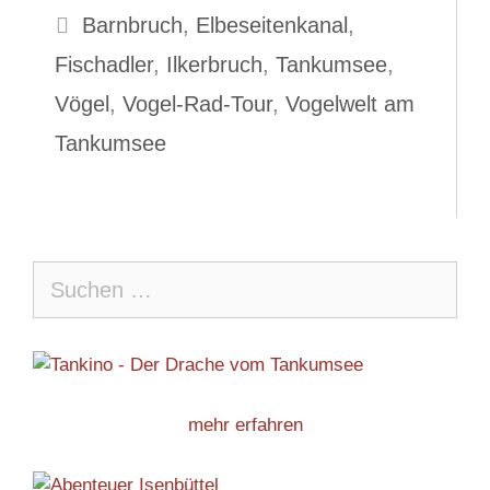
Schlagwörter
Barnbruch
,
Elbeseitenkanal
,
Fischadler
,
Ilkerbruch
,
Tankumsee
,
Vögel
,
Vogel-Rad-Tour
,
Vogelwelt am
Tankumsee
Suche
nach:
mehr erfahren