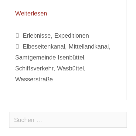
Weiterlesen
Kategorien
Erlebnisse
,
Expeditionen
Schlagwörter
Elbeseitenkanal
,
Mittellandkanal
,
Samtgemeinde Isenbüttel
,
Schiffsverkehr
,
Wasbüttel
,
Wasserstraße
Suche
nach: