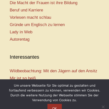
Die Macht der Frauen ist ihre Bildung
Beruf und Karriere
Vorlesen macht schlau
Gründe um Englisch zu lernen
Lady in Web
Autorentag
Interessantes
Wildbeobachtung: Mit den Jägern auf den Ansitz
Mir ist so heiß
Mission: Rettungsschwimmer
Um unsere Webseite für Sie optimal zu gestalten und
fortlaufend verbessern zu können, verwenden wir Cookies.
Vogelwelt-Entdeckertour
Durch die weitere Nutzung der Webseite stimmen Sie der
Abenteuer Schulanfang
Verwendung von Cookies zu.
OK