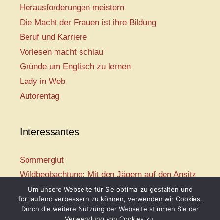
Herausforderungen meistern
Die Macht der Frauen ist ihre Bildung
Beruf und Karriere
Vorlesen macht schlau
Gründe um Englisch zu lernen
Lady in Web
Autorentag
Interessantes
Sommerglut
Wildbeobachtung: Mit den Jägern auf den Ansitz
Mir ist so heiß
Um unsere Webseite für Sie optimal zu gestalten und
fortlaufend verbessern zu können, verwenden wir Cookies.
Mission: Rettungsschwimmer
Durch die weitere Nutzung der Webseite stimmen Sie der
Vogelwelt-Entdeckertour
Verwendung von Cookies zu.