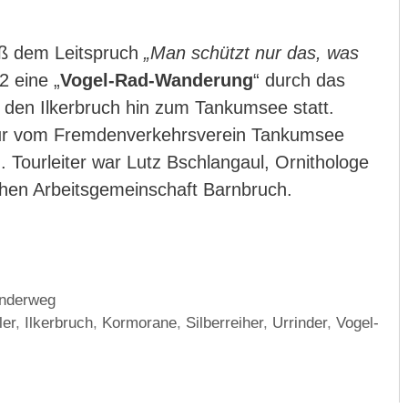
ß dem Leitspruch
„Man schützt nur das, was
 eine „
Vogel-Rad-Wanderung
“ durch das
 den Ilkerbruch hin zum Tankumsee statt.
our vom Fremdenverkehrsverein Tankumsee
 Tourleiter war Lutz Bschlangaul, Ornithologe
chen Arbeitsgemeinschaft Barnbruch.
anderweg
ler
,
Ilkerbruch
,
Kormorane
,
Silberreiher
,
Urrinder
,
Vogel-