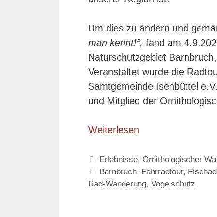
Um dies zu ändern und gemä
man kennt!“,
fand am 4.9.2022
Naturschutzgebiet Barnbruch,
Veranstaltet wurde die Radt
Samtgemeinde Isenbüttel e.V..
und Mitglied der Ornithologis
Weiterlesen
Kategorien
Erlebnisse
,
Ornithologischer W
Schlagwörter
Barnbruch
,
Fahrradtour
,
Fischad
Rad-Wanderung
,
Vogelschutz