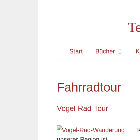
Zum
Inhalt
Te
springen
Start
Bücher
K
Fahrradtour
Vogel-Rad-Tour
K
unserer Region ist.