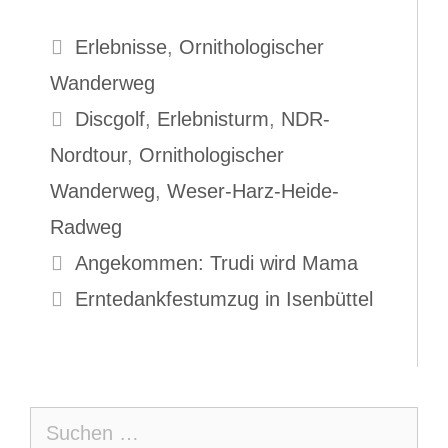
Kategorien
Erlebnisse
,
Ornithologischer
Wanderweg
Schlagwörter
Discgolf
,
Erlebnisturm
,
NDR-
Nordtour
,
Ornithologischer
Wanderweg
,
Weser-Harz-Heide-
Radweg
Angekommen: Trudi wird Mama
Erntedankfestumzug in Isenbüttel
Suche
nach: