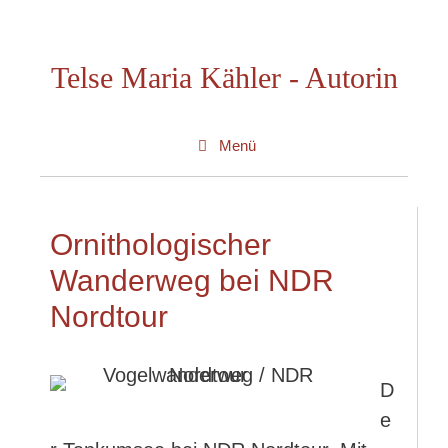
Zum
Inhalt
Telse Maria Kähler - Autorin
springen
Menü
Ornithologischer
Wanderweg bei NDR
Nordtour
D
e