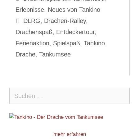
Erlebnisse
,
Neues von Tankino
Schlagwörter
DLRG
,
Drachen-Ralley
,
Drachenspaß
,
Entdeckertour
,
Ferienaktion
,
Spielspaß
,
Tankino.
Drache
,
Tankumsee
Suche
nach:
mehr erfahren