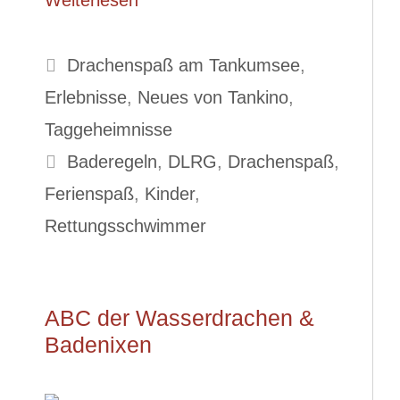
Weiterlesen
Kategorien
Drachenspaß am Tankumsee
,
Erlebnisse
,
Neues von Tankino
,
Taggeheimnisse
Schlagwörter
Baderegeln
,
DLRG
,
Drachenspaß
,
Ferienspaß
,
Kinder
,
Rettungsschwimmer
ABC der Wasserdrachen &
Badenixen