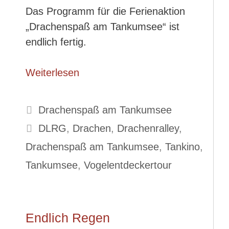
Das Programm für die Ferienaktion
„Drachenspaß am Tankumsee“ ist
endlich fertig.
Weiterlesen
Kategorien
Drachenspaß am Tankumsee
Schlagwörter
DLRG
,
Drachen
,
Drachenralley
,
Drachenspaß am Tankumsee
,
Tankino
,
Tankumsee
,
Vogelentdeckertour
Endlich Regen