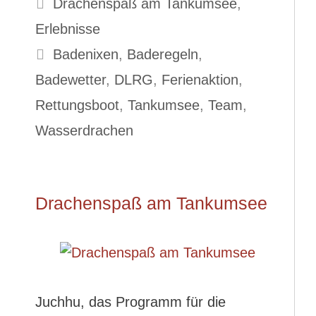
Kategorien
Drachenspaß am Tankumsee
,
Erlebnisse
Schlagwörter
Badenixen
,
Baderegeln
,
Badewetter
,
DLRG
,
Ferienaktion
,
Rettungsboot
,
Tankumsee
,
Team
,
Wasserdrachen
Drachenspaß am Tankumsee
Juchhu, das Programm für die