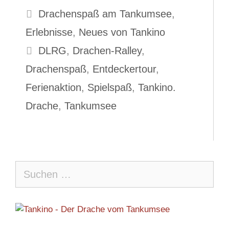
Kategorien
Drachenspaß am Tankumsee
,
Erlebnisse
,
Neues von Tankino
Schlagwörter
DLRG
,
Drachen-Ralley
,
Drachenspaß
,
Entdeckertour
,
Ferienaktion
,
Spielspaß
,
Tankino.
Drache
,
Tankumsee
Suche
nach: