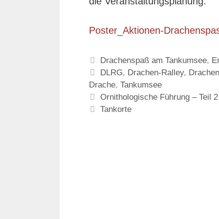
die Veranstaltungsplanung.
Poster_Aktionen-Drachenspa
Kategorien
Drachenspaß am Tankumsee
,
E
Schlagwörter
DLRG
,
Drachen-Ralley
,
Drache
Drache
,
Tankumsee
Ornithologische Führung – Teil 2
Tankorte