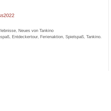
ss2022
rlebnisse
,
Neues von Tankino
nspaß
,
Entdeckertour
,
Ferienaktion
,
Spielspaß
,
Tankino.