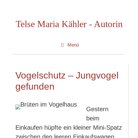
Zum
Inhalt
Telse Maria Kähler - Autorin
springen
Menü
Vogelschutz – Jungvogel
gefunden
Gestern
beim
Einkaufen hüpfte ein kleiner Mini-Spatz
zwischen den leeren Einkaufswagen