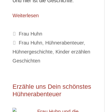
Und hier ist die Geschichte.
Weiterlesen
Kategorien
Frau Huhn
Schlagwörter
Frau Huhn
,
Hühnerabenteuer
,
Hühnergeschichte
,
Kinder erzählen
Geschichten
Erzähle uns Dein schönstes
Hühnerabenteuer