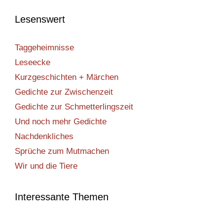
Lesenswert
Taggeheimnisse
Leseecke
Kurzgeschichten + Märchen
Gedichte zur Zwischenzeit
Gedichte zur Schmetterlingszeit
Und noch mehr Gedichte
Nachdenkliches
Sprüche zum Mutmachen
Wir und die Tiere
Interessante Themen