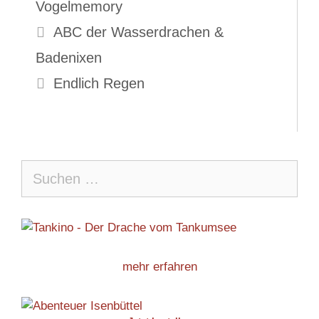
Vogelmemory
ABC der Wasserdrachen &
Badenixen
Endlich Regen
Suche
nach:
mehr erfahren