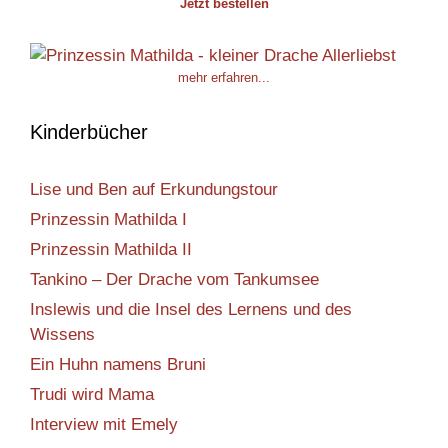
Jetzt bestellen
mehr erfahren...
Kinderbücher
Lise und Ben auf Erkundungstour
Prinzessin Mathilda I
Prinzessin Mathilda II
Tankino – Der Drache vom Tankumsee
Inslewis und die Insel des Lernens und des
Wissens
Ein Huhn namens Bruni
Trudi wird Mama
Interview mit Emely