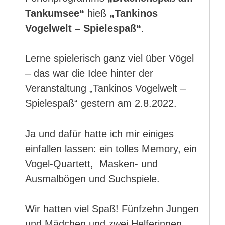
Tankumsee“
hieß
„Tankinos
Vogelwelt – Spielespaß“
.
Lerne spielerisch ganz viel über Vögel
– das war die Idee hinter der
Veranstaltung „Tankinos Vogelwelt –
Spielespaß“ gestern am 2.8.2022.
Ja und dafür hatte ich mir einiges
einfallen lassen: ein tolles Memory, ein
Vogel-Quartett, Masken- und
Ausmalbögen und Suchspiele.
Wir hatten viel Spaß! Fünfzehn Jungen
und Mädchen und zwei Helferinnen