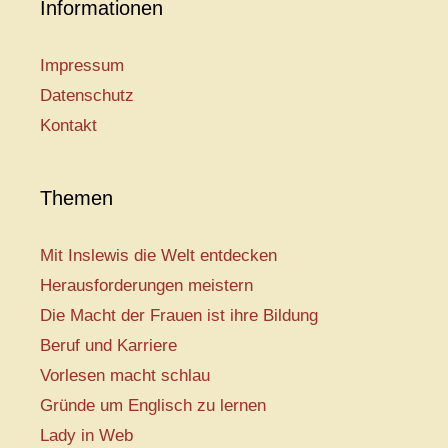
Informationen
Impressum
Datenschutz
Kontakt
Themen
Mit Inslewis die Welt entdecken
Herausforderungen meistern
Die Macht der Frauen ist ihre Bildung
Beruf und Karriere
Vorlesen macht schlau
Gründe um Englisch zu lernen
Lady in Web