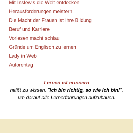
Mit Inslewis die Welt entdecken
Herausforderungen meistern
Die Macht der Frauen ist ihre Bildung
Beruf und Karriere
Vorlesen macht schlau
Gründe um Englisch zu lernen
Lady in Web
Autorentag
Lernen ist erinnern
heißt zu wissen, "
Ich bin richtig, so wie ich bin!
",
um darauf alle Lernerfahrungen aufzubauen.