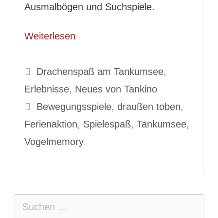
Ausmalbögen und Suchspiele.
Weiterlesen
Kategorien
Drachenspaß am Tankumsee
,
Erlebnisse
,
Neues von Tankino
Schlagwörter
Bewegungsspiele
,
draußen toben
,
Ferienaktion
,
Spielespaß
,
Tankumsee
,
Vogelmemory
Suche
nach: