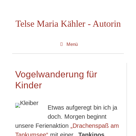
Zum
Inhalt
Telse Maria Kähler - Autorin
springen
Menü
Vogelwanderung für
Kinder
Etwas aufgeregt bin ich ja
doch. Morgen beginnt
unsere Ferienaktion
„Drachenspaß am
Tankumsee“
mit einer
„
Tankinos