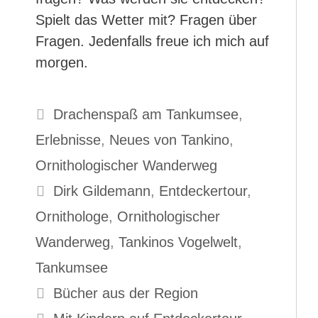
Spielt das Wetter mit? Fragen über
Fragen. Jedenfalls freue ich mich auf
morgen.
Kategorien
Drachenspaß am Tankumsee
,
Erlebnisse
,
Neues von Tankino
,
Ornithologischer Wanderweg
Schlagwörter
Dirk Gildemann
,
Entdeckertour
,
Ornithologe
,
Ornithologischer
Wanderweg
,
Tankinos Vogelwelt
,
Tankumsee
Bücher aus der Region