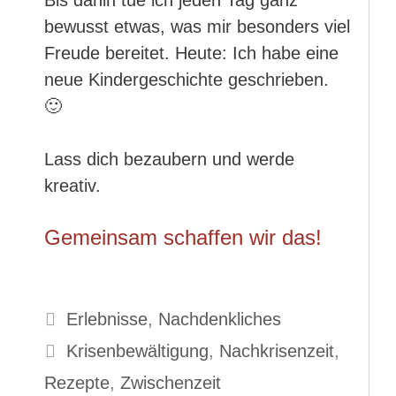
Bis dahin tue ich jeden Tag ganz
bewusst etwas, was mir besonders viel
Freude bereitet. Heute: Ich habe eine
neue Kindergeschichte geschrieben.
🙂
Lass dich bezaubern und werde
kreativ.
Gemeinsam schaffen wir das!
Kategorien
Erlebnisse
,
Nachdenkliches
Schlagwörter
Krisenbewältigung
,
Nachkrisenzeit
,
Rezepte
,
Zwischenzeit