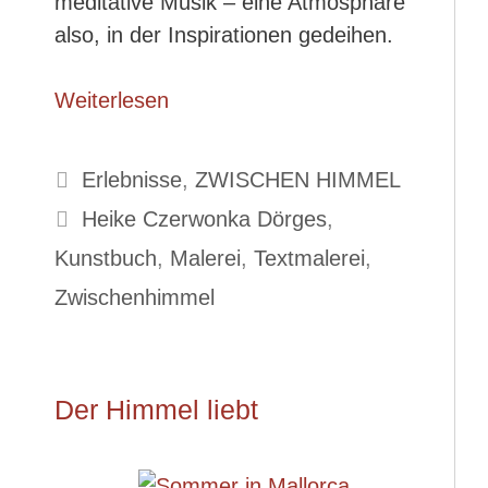
meditative Musik – eine Atmosphäre
also, in der Inspirationen gedeihen.
Weiterlesen
Kategorien
Erlebnisse
,
ZWISCHEN HIMMEL
Schlagwörter
Heike Czerwonka Dörges
,
Kunstbuch
,
Malerei
,
Textmalerei
,
Zwischenhimmel
Der Himmel liebt