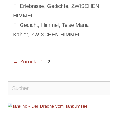
Kategorien
Erlebnisse
,
Gedichte
,
ZWISCHEN
HIMMEL
Schlagwörter
Gedicht
,
Himmel
,
Telse Maria
Kähler
,
ZWISCHEN HIMMEL
Seite
Seite
←
Zurück
1
2
Suche
nach: