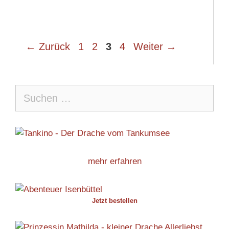
Seite
Seite
Seite
Seite
←
Zurück
1
2
3
4
Weiter
→
Suche
nach:
mehr erfahren
Jetzt bestellen